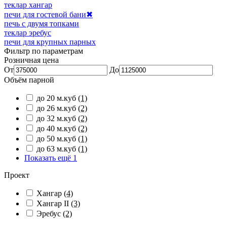
теклар хангар
печи для гостевой бани
✖
печь с двумя топками
теклар эребус
печи для крупных парных
Фильтр по параметрам
Розничная цена
От
До
Объём парной
до 20 м.куб
(1)
до 26 м.куб
(2)
до 32 м.куб
(2)
до 40 м.куб
(2)
до 50 м.куб
(1)
до 63 м.куб
(1)
Показать ещё 1
Проект
Хангар
(4)
Хангар II
(3)
Эребус
(2)